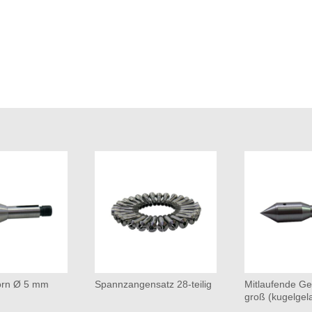
rn Ø 5 mm
Spannzangensatz 28-teilig
Mitlaufende Ge
groß (kugelgel