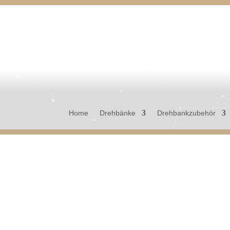
Home
Drehbänke
Drehbankzubehör