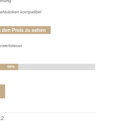
annung
rehbänken kompatibel
 den Preis zu sehen
hrwertsteuer
50%
50%
12