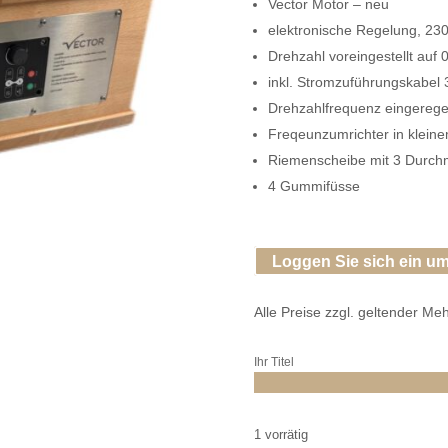
Vector Motor – neu
elektronische Regelung, 23
Drehzahl voreingestellt auf
inkl. Stromzuführungskabel
Drehzahlfrequenz eingeregel
Freqeunzumrichter in klein
Riemenscheibe mit 3 Durch
4 Gummifüsse
Loggen Sie sich ein um
Alle Preise zzgl. geltender Me
Ihr Titel
1 vorrätig