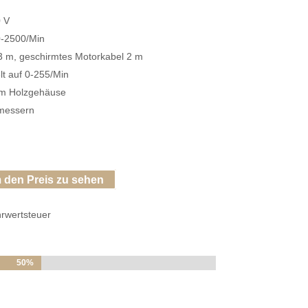
0 V
 0-2500/Min
 3 m, geschirmtes Motorkabel 2 m
t auf 0-255/Min
em Holzgehäuse
messern
 den Preis zu sehen
hrwertsteuer
50%
50%