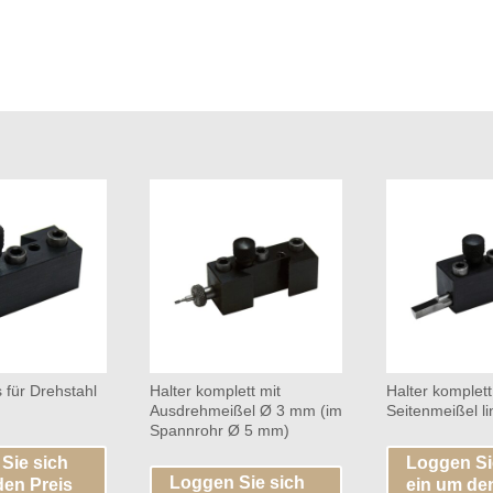
s für Drehstahl
Halter komplett mit
Halter komplett
Ausdrehmeißel Ø 3 mm (im
Seitenmeißel l
Spannrohr Ø 5 mm)
Sie sich
Loggen Si
Loggen Sie sich
den Preis
ein um de