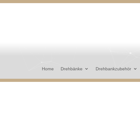
Home
Drehbänke
Drehbankzubehör