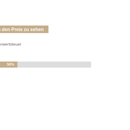
 den Preis zu sehen
hrwertsteuer
50%
50%